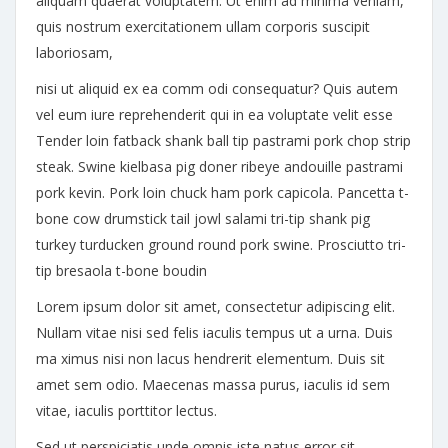
aliquam quaerat voluptatem. Ut enim ad minima veniam,
quis nostrum exercitationem ullam corporis suscipit
laboriosam,
nisi ut aliquid ex ea comm odi consequatur? Quis autem
vel eum iure reprehenderit qui in ea voluptate velit esse
Tender loin fatback shank ball tip pastrami pork chop strip
steak. Swine kielbasa pig doner ribeye andouille pastrami
pork kevin. Pork loin chuck ham pork capicola. Pancetta t-
bone cow drumstick tail jowl salami tri-tip shank pig
turkey turducken ground round pork swine. Prosciutto tri-
tip bresaola t-bone boudin
Lorem ipsum dolor sit amet, consectetur adipiscing elit.
Nullam vitae nisi sed felis iaculis tempus ut a urna. Duis
ma ximus nisi non lacus hendrerit elementum. Duis sit
amet sem odio. Maecenas massa purus, iaculis id sem
vitae, iaculis porttitor lectus.
Sed ut perspiciatis unde omnis iste natus error sit